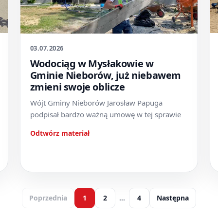
03.07.2026
Wodociąg w Mysłakowie w
Gminie Nieborów, już niebawem
zmieni swoje oblicze
Wójt Gminy Nieborów Jarosław Papuga
podpisał bardzo ważną umowę w tej sprawie
Odtwórz materiał
Poprzednia
1
2
…
4
Następna