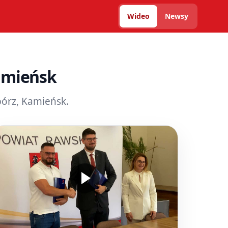
Wideo
Newsy
amieńsk
bórz, Kamieńsk.